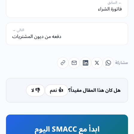
← السابق
فاتورة الشراء
التالي →
دفعه من ديون المشتريات
مشاركة
هل كان هذا المقال مفيداً؟
👍 نعم
👎 لا
ابدأ مع SMACC اليوم