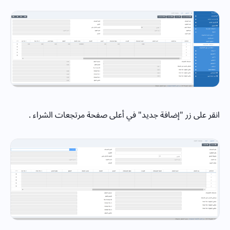
انقر على زر "إضافة جديد" في أعلى صفحة مرتجعات الشراء .