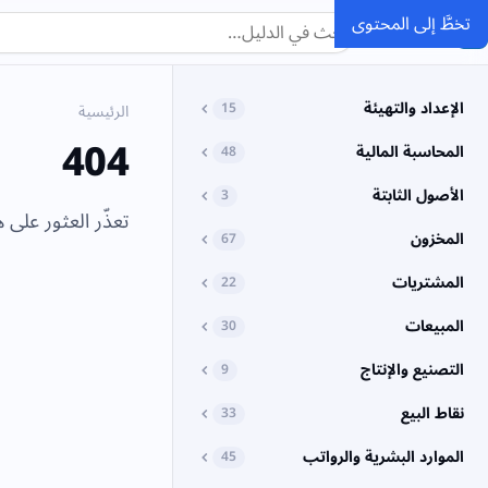
تخطَّ إلى المحتوى
SMACC
الدليل
الإعداد والتهيئة
15
الرئيسية
404
المحاسبة المالية
48
الأصول الثابتة
3
تعذّر العثور على ه
المخزون
67
المشتريات
22
المبيعات
30
التصنيع والإنتاج
9
نقاط البيع
33
الموارد البشرية والرواتب
45