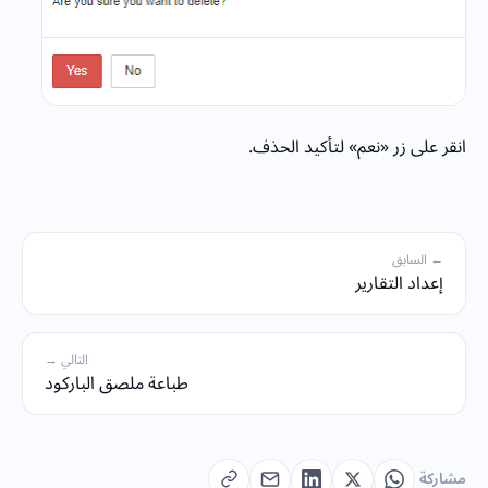
انقر على زر «نعم» لتأكيد الحذف.
← السابق
إعداد التقارير
التالي →
طباعة ملصق الباركود
مشاركة