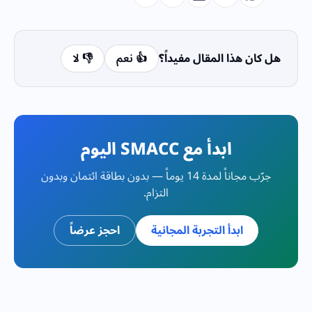
هل كان هذا المقال مفيداً؟
👍 نعم
👎 لا
ابدأ مع SMACC اليوم
جرّب مجاناً لمدة 14 يوماً — بدون بطاقة ائتمان وبدون
التزام.
ابدأ التجربة المجانية
احجز عرضاً