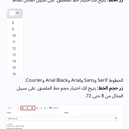
زر الخط:
يتيح لك اختيار خط الملصق. على سبيل المثال أنماط
الخطوط Serif وSans وArial وArial Black وCourier.
زر حجم الخط:
يتيح لك اختيار حجم خط الملصق. على سبيل
المثال من 8 حتى 72.