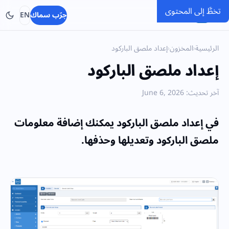
تخطَّ إلى المحتوى
SMACC
جرّب سماك
EN
الرئيسية
›
المخزون
›
إعداد ملصق الباركود
إعداد ملصق الباركود
آخر تحديث: June 6, 2026
في إعداد ملصق الباركود يمكنك إضافة معلومات
ملصق الباركود وتعديلها وحذفها.