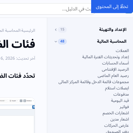
تخطَّ إلى المحتوى
SMACC
الدليل
الإعداد والتهيئة
15
الرئيسية
›
المحاسبة الما
فئات ال
المحاسبة المالية
48
العملات
إعداد وتحديثات الفترة المالية
آخر تحديث: June 6, 2026
أسماء الحسابات
الرصيد الإفتتاحى
تحدّد فئات الض
رصيد العام الماضى
مجموعات قائمة الدخل وقائمة المركز المالى
ايصلات استلام
مدفوعات
قيد اليومية
فواتير
اشعارات الخصم
اشعار مدين
عارض الحركات
دفتر الصندوق