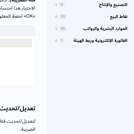
التصنيع والإنتاج
9
الاختيار هذا احتسا
«OK» لحفظ المعلومات.
نقاط البيع
33
الموارد البشرية والرواتب
45
الفاتورة الإلكترونية وربط الهيئة
1
تعديل/تحديث 
لتعديل/تحديث فئة 
الضريبة.