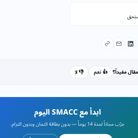
مستحق
قال مفيداً؟
👍 نعم
👎 لا
ابدأ مع SMACC اليوم
جرّب مجاناً لمدة 14 يوماً — بدون بطاقة ائتمان وبدون التزام.