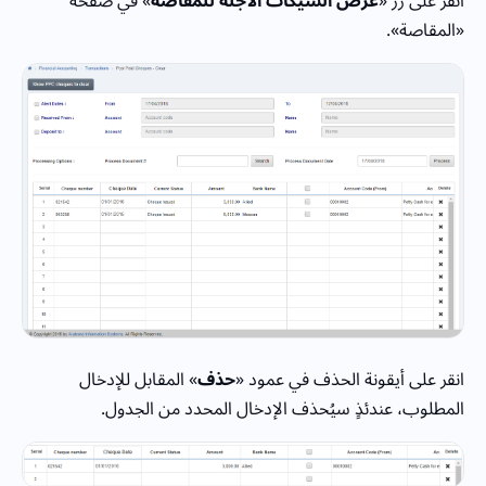
انقر على زر «
عرض الشيكات الآجلة للمقاصة
» في صفحة
«المقاصة».
انقر على أيقونة الحذف في عمود «
حذف
» المقابل للإدخال
المطلوب، عندئذٍ سيُحذف الإدخال المحدد من الجدول.