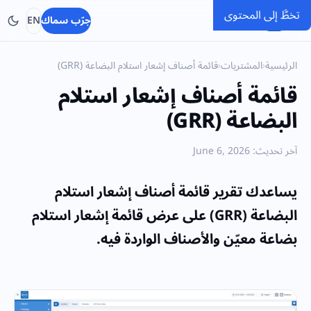
تخطَّ إلى المحتوى
SMACC
جرّب سماك
EN
الرئيسية
›
المشتريات
›
قائمة أصناف إشعار استلام البضاعة (GRR)
قائمة أصناف إشعار استلام
البضاعة (GRR)
آخر تحديث: June 6, 2026
يساعدك تقرير قائمة أصناف إشعار استلام
البضاعة (GRR) على عرض قائمة إشعار استلام
بضاعة معيّن والأصناف الواردة فيه.