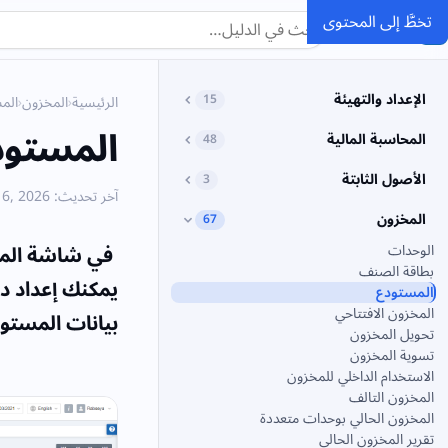
تخطَّ إلى المحتوى
SMACC
الدليل
الإعداد والتهيئة
15
الرئيسية
›
المخزون
›
الم
المستود
المحاسبة المالية
48
الأصول الثابتة
3
آخر تحديث: June 6, 2026
المخزون
67
في شاشة المست
الوحدات
بطاقة الصنف
يمكنك إعداد د
المستودع
المخزون الافتتاحي
بيانات المستو
تحويل المخزون
تسوية المخزون
الاستخدام الداخلي للمخزون
المخزون التالف
المخزون الحالي بوحدات متعددة
تقرير المخزون الحالي