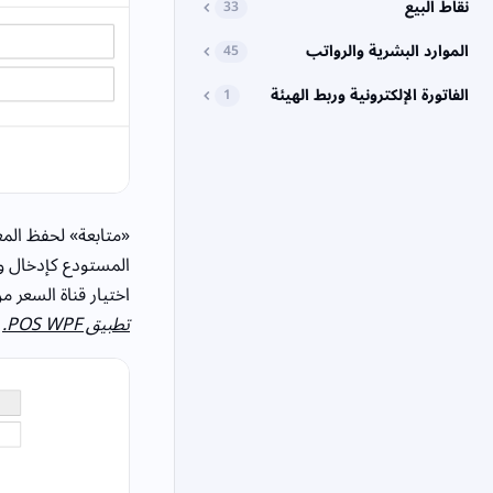
نقاط البيع
33
الموارد البشرية والرواتب
45
الفاتورة الإلكترونية وربط الهيئة
1
«متابعة» لحفظ الم
المستودع كإدخال و
اختيار قناة السعر م
تطبيق POS WPF.