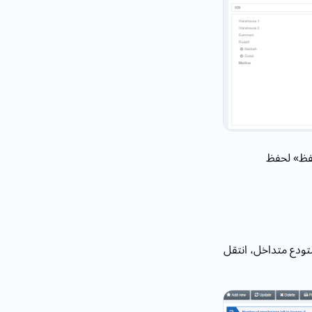
حفظ» لحفظ
ت فرعية). لإضافة مستودع متداخل، انتقل