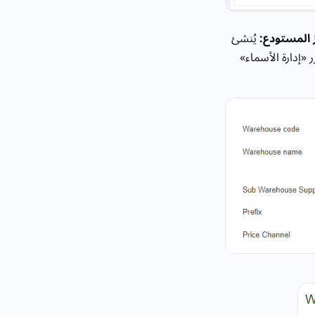
 المستودع:
يُنشئ
ر «إدارة الأسماء»