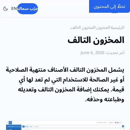
تخطَّ إلى المحتوى
SMACC
جرّب سماك
EN
الرئيسية
›
المخزون
›
المخزون التالف
المخزون التالف
آخر تحديث: June 6, 2026
يشمل المخزون التالف الأصناف منتهية الصلاحية
أو غير الصالحة للاستخدام التي لم تعد لها أي
قيمة. يمكنك إضافة المخزون التالف وتعديله
وطباعته وحذفه.