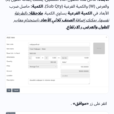
والعرض (W) والكمية الفرعية (Sub Qty).
الكمية:
حاصل ضرب
الأبعاد في
الكمية الفرعية
يساوي الكمية.
ملاحظة:
بالطريقة
نفسها، يمكنك إضافة
الصنف ثلاثي الأبعاد
باستخدام معايير
الطول والعرض
و
الارتفاع
.
انقر على زر
«موافق»
.