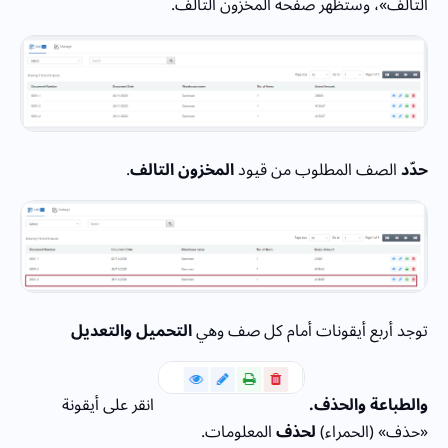
التالف»، وستظهر صفحة المخزون التالف.
حدّد
الصف المطلوب من قيود
المخزون التالف
.
توجد أربع أيقونات أمام كل صف وهي
التحميل والتعديل
والطباعة والحذف.
انقر على أيقونة
«حذف» (الحمراء)
لحذف
المعلومات.