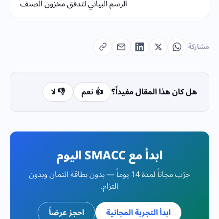
الرسم البياني لتدفق مخزون الصنف
مشاركة
هل كان هذا المقال مفيداً؟
👍 نعم
👎 لا
ابدأ مع SMACC اليوم
جرّب مجاناً لمدة 14 يوماً — بدون بطاقة ائتمان وبدون
التزام.
ابدأ التجربة المجانية
احجز عرضاً