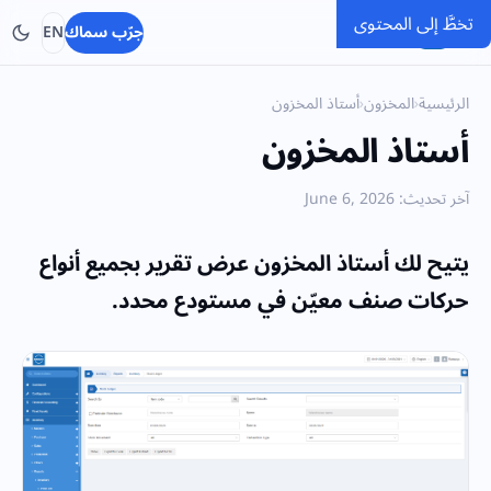
تخطَّ إلى المحتوى
SMACC
جرّب سماك
EN
الرئيسية
›
المخزون
›
أستاذ المخزون
أستاذ المخزون
آخر تحديث: June 6, 2026
يتيح لك أستاذ المخزون عرض تقرير بجميع أنواع
حركات صنف معيّن في مستودع محدد.