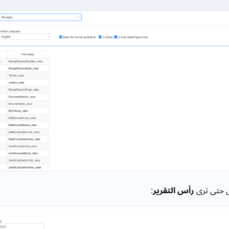
ل حتى ترى
رأس التقرير
: