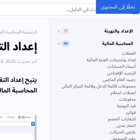
تخطَّ إلى المحتوى
SMACC
الدليل
الإعداد والتهيئة
15
الرئيسية
›
المحاسبة الما
إعداد الت
المحاسبة المالية
48
العملات
إعداد وتحديثات الفترة المالية
آخر تحديث: June 6, 2026
أسماء الحسابات
الرصيد الإفتتاحى
يتيح إعداد الت
رصيد العام الماضى
مجموعات قائمة الدخل وقائمة المركز المالى
المحاسبة المال
ايصلات استلام
مدفوعات
قيد اليومية
فواتير
اشعارات الخصم
اشعار مدين
عارض الحركات
دفتر الصندوق