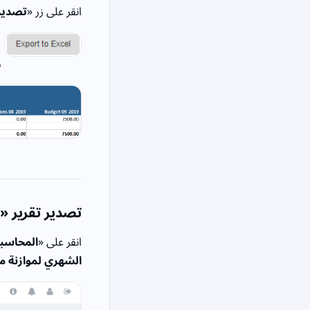
انقر على زر «
تصدير إل
س
تصدير تقرير «ال
انقر على «
المحاسبة
الشهري لموازنة مر