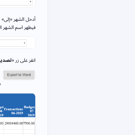
أدخل الشهر «إلى» أ
فيظهر اسم الشهر ال
انقر على زر «
تصدير إل
سي