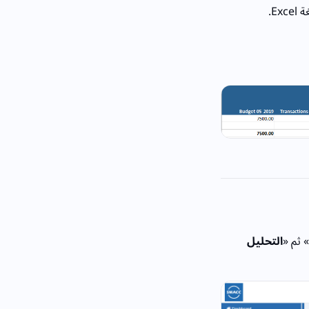
E.
» ثم «
التحليل