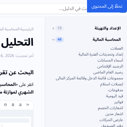
تخطَّ إلى المحتوى
SMACC
الدليل
الإعداد والتهيئة
15
الرئيسية
›
المحاسبة الما
التحليل 
المحاسبة المالية
48
العملات
إعداد وتحديثات الفترة المالية
آخر تحديث: June 6, 2026
أسماء الحسابات
الرصيد الإفتتاحى
البحث عن تقرير
رصيد العام الماضى
مجموعات قائمة الدخل وقائمة المركز المالى
انقر على «
المحاسبة
ايصلات استلام
مدفوعات
الشهري لموازنة مر
قيد اليومية
فواتير
اشعارات الخصم
اشعار مدين
عارض الحركات
دفتر الصندوق