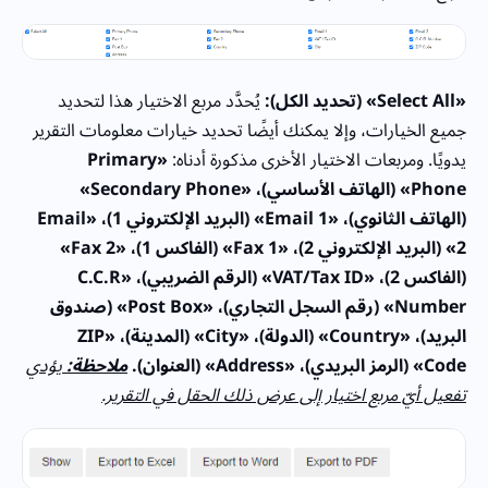
«Select All» (تحديد الكل):
يُحدَّد مربع الاختيار هذا لتحديد
جميع الخيارات، وإلا يمكنك أيضًا تحديد خيارات معلومات التقرير
يدويًا. ومربعات الاختيار الأخرى مذكورة أدناه:
«Primary
Phone» (الهاتف الأساسي)، «Secondary Phone»
(الهاتف الثانوي)، «Email 1» (البريد الإلكتروني 1)، «Email
2» (البريد الإلكتروني 2)، «Fax 1» (الفاكس 1)، «Fax 2»
(الفاكس 2)، «VAT/Tax ID» (الرقم الضريبي)، «C.C.R
Number» (رقم السجل التجاري)، «Post Box» (صندوق
البريد)، «Country» (الدولة)، «City» (المدينة)، «ZIP
Code» (الرمز البريدي)، «Address» (العنوان).
ملاحظة:
يؤدي
تفعيل أيّ مربع اختيار إلى عرض ذلك الحقل في التقرير.