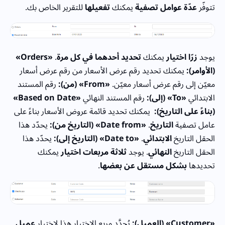
تتوفّر
عدّة عوامل تصفية
يمكنك
تفعيلها
للتقرير الخاص بك.
يوجد
زرّا اختيار
يمكنك
تحديد أحدهما في كل مرة
.
«Orders»
(الأوامر):
يمكنك تحديد رقم عرض الأسعار من رقم عرض أسعار
معيّن إلى رقم عرض أسعار معيّن.
«From» (من):
رقم المستند
الابتدائي
«To» (إلى):
رقم المستند النهائي
«Based on Date»
(بناءً على التاريخ):
يمكنك تحديد قائمة عروض الأسعار بناءً على
عامل تصفية
التاريخ
.
«Date from» (التاريخ من):
يحدّد هذا
الحقل التاريخ
الابتدائي
.
«Date to» (التاريخ إلى):
يحدّد هذا
الحقل التاريخ
النهائي
. يوجد
ثلاثة مربعات اختيار
يمكنك
تحديدها
بشكل مستقل عن بعضها
.
«Customer» (العميل):
يُحدَّد مربع الاختيار هذا لاختيار
عميل