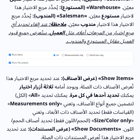
معيّن.
«Warehouse» (المستودع):
يُحدَّد مربع الاختيار هذا
لاختيار
مستودع
معيّن.
«Salesman» (المندوب):
يُحدَّد مربع
الاختيار هذا لاختيار
مندوب
معيّن.
ملاحظة:
عند إلغاء تحديد أيّ
مربع اختيار من المربعات أعلاه، مثل
العميل
، ستُعرض جميع قيود
العميل مقابل المستودع والمندوب.
«Show Items» (عرض الأصناف):
عند تحديد مربع الاختيار هذا
تُعرض الأصناف ذات الصلة. ويوجد أمامه
ثلاثة أزرار اختيار
يمكنك
تحديد أحدها في كل مرة
. يمكنك تحديد «
All
» (الكل)
لتضمين جميع أنواع الأصناف، وتعني «
Measurements only
»
(القياسات فقط) تحديد الأصناف ذات الأبعاد، وتعني
«
Size/Color only
» (الحجم/اللون فقط) تحديد أصناف الحجم/
اللون.
«Show Documents» (عرض المستندات):
عند تحديد
مربع الاختيار هذا تُعرض المستندات ذات الصلة.