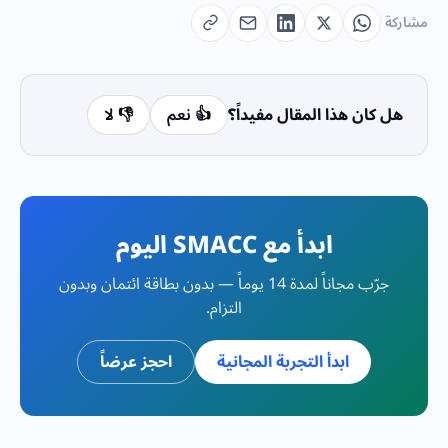
مشاركة
هل كان هذا المقال مفيداً؟
👍 نعم
👎 لا
ابدأ مع SMACC اليوم
جرّب مجاناً لمدة 14 يوماً — بدون بطاقة ائتمان وبدون
التزام.
ابدأ التجربة المجانية
احجز عرضاً