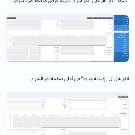
"شراء"، ثم انقر على "امر شراء" سيتم عرض صفحة امر الشراء .
انقر على زر "إضافة جديد" في أعلى صفحة امر الشراء .