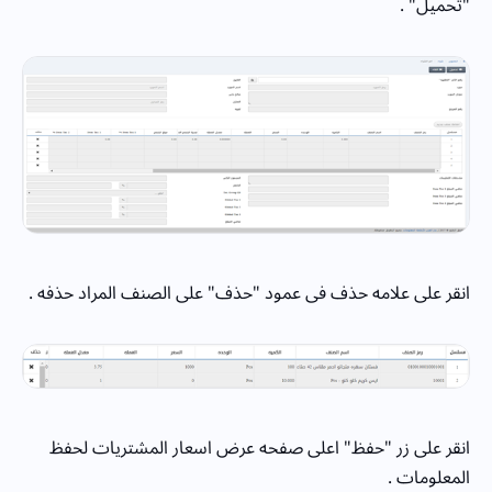
"تحميل" .
انقر على علامه حذف فى عمود "حذف" على الصنف المراد حذفه .
انقر على زر "حفظ" اعلى صفحه عرض اسعار المشتريات لحفظ
المعلومات .