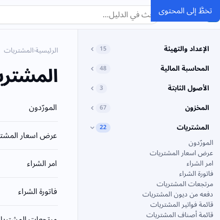
تخطَّ إلى المحتوى
SMACC
الدليل
الإعداد والتهيئة
15
الرئيسية
›
المشتريات
المشتري
المحاسبة المالية
48
الأصول الثابتة
3
المورّدون
المخزون
67
المشتريات
22
عرض اسعار المشت
المورّدون
عرض اسعار المشتريات
امر الشراء
امر الشراء
فاتورة الشراء
مرتجعات المشتريات
فاتورة الشراء
دفعه من ديون المشتريات
قائمة فواتير المشتريات
قائمة أصناف المشتريات
مرتجعات المشتريا