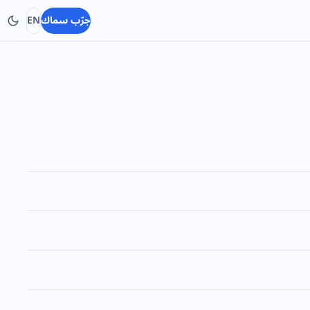
جرّب سماك
EN