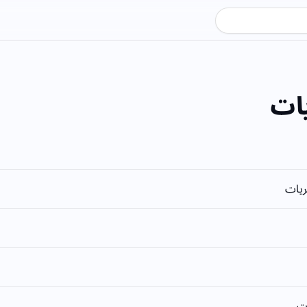
ات
ريات
ت