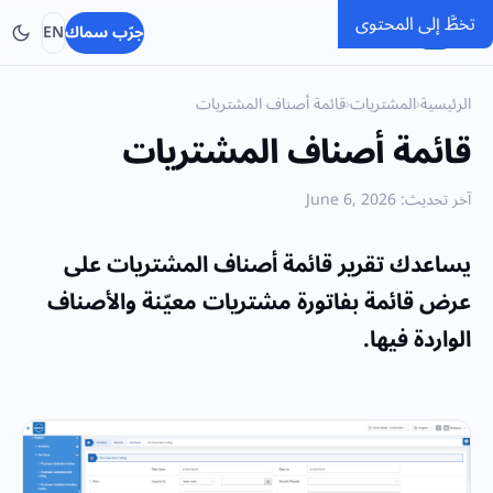
تخطَّ إلى المحتوى
SMACC
جرّب سماك
EN
الرئيسية
›
المشتريات
›
قائمة أصناف المشتريات
قائمة أصناف المشتريات
آخر تحديث: June 6, 2026
يساعدك تقرير قائمة أصناف المشتريات على
عرض قائمة بفاتورة مشتريات معيّنة والأصناف
الواردة فيها.