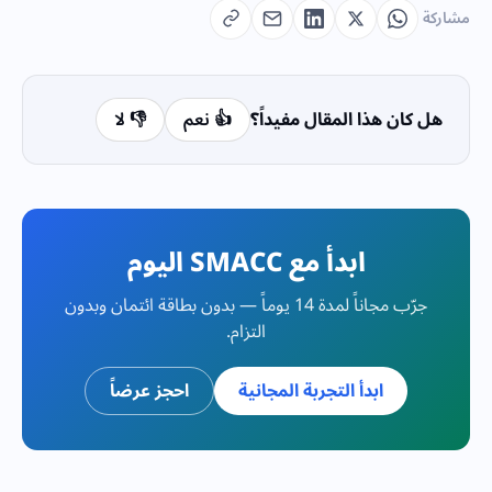
مشاركة
هل كان هذا المقال مفيداً؟
👍 نعم
👎 لا
ابدأ مع SMACC اليوم
جرّب مجاناً لمدة 14 يوماً — بدون بطاقة ائتمان وبدون
التزام.
ابدأ التجربة المجانية
احجز عرضاً