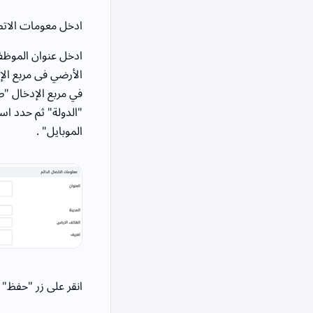
ادخل معومات الاتصا
ادخل عنوان الموظف 
الأرضي فى مربع ال
في مربع الإدخال "صن
"الدولة" ثم حدد اس
الموبايل" .
انقر على زر "حفظ" 