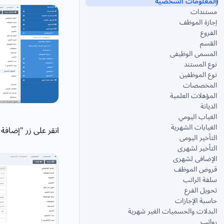
المعلومات الشخصيه
مستندات
إجازة الموظف
الفروع
القسم
المسمى الوظيفى
نوع المستند
نوع الموظفين
المخصصات
المؤهلات العلمية
الديانة
الغياب اليومي
الغيابات الشهرية
انقر على زر "إضافة
التأخير اليومى
التأخير لشهرى
الإضافى لشهرى
قروض الموظف
سلفة الراتب
تحويل الفرع
حاسبة الإجازات
البدلات والحسميات الغير شهرية
رواتب