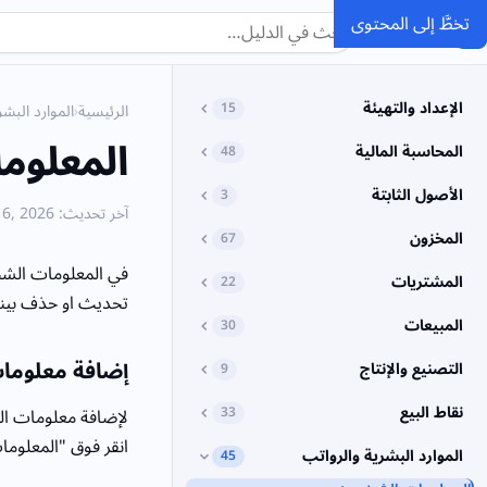
تخطَّ إلى المحتوى
SMACC
الدليل
الإعداد والتهيئة
15
الرئيسية
›
الموارد البشر
المعلوم
المحاسبة المالية
48
الأصول الثابتة
3
آخر تحديث: June 6, 2026
المخزون
67
في المعلومات الش
المشتريات
22
تحديث او حذف بينا
المبيعات
30
إضافة معلومات 
التصنيع والإنتاج
9
نقاط البيع
33
لإضافة معلومات المو
انقر فوق "المعلو
الموارد البشرية والرواتب
45